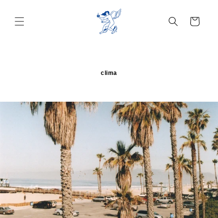
Ir
directamente
al contenido
Carrito
clima