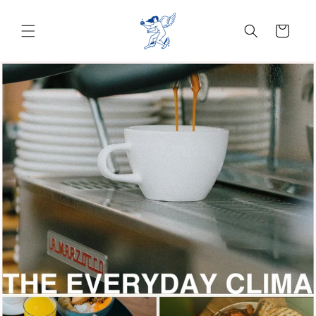
Ir
directamente
al contenido
Carrito